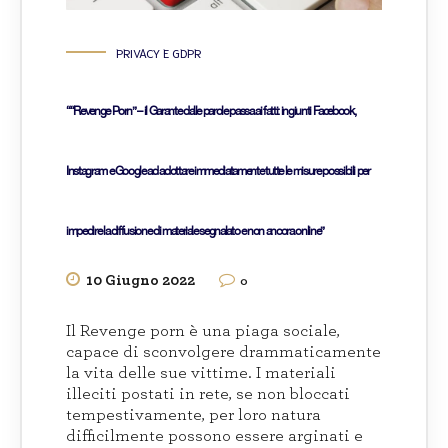
PRIVACY E GDPR
““Revenge Porn” – il Garante dalle parole passa ai fatti: ingiunti Facebook,
Instagram e Google ad adottare immediatamente tutte le misure possibili per
impedire la diffusione di materiale segnalato e non ancora online”
10 Giugno 2022
0
Il Revenge porn è una piaga sociale,
capace di sconvolgere drammaticamente
la vita delle sue vittime. I materiali
illeciti postati in rete, se non bloccati
tempestivamente, per loro natura
difficilmente possono essere arginati e