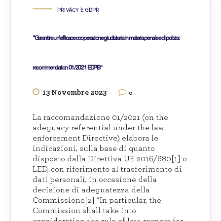
PRIVACY E GDPR
“Garantire un’efficace cooperazione giudiziaria in materia penale e di polizia:
recommendation 01/2021 EDPB”
13 Novembre 2023
0
La raccomandazione 01/2021 (on the
adeguacy referential under the law
enforcement Directive) elabora le
indicazioni, sulla base di quanto
disposto dalla Direttiva UE 2016/680[1] o
LED, con riferimento al trasferimento di
dati personali, in occasione della
decisione di adeguatezza della
Commissione[2] “In particular, the
Commission shall take into
consideration the rule of law, respect for...