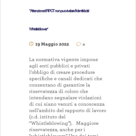
“Attenzione: il RPCT non può rivelare l’identità del
Whistleblower”
19 Maggio 2022
0
La normativa vigente impone
agli enti pubblici e privati
l’obbligo di creare procedure
specifiche e canali dedicati che
consentano di garantire la
riservatezza di coloro che
intendano segnalare violazioni
di cui siano venuti a conoscenza
nell’ambito del rapporto di lavoro
(c.d. istituto del
“Whistleblowing”). Maggiore
riservatezza, anche per i
“whistleblowers” Uno dei temi