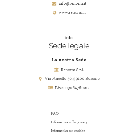
info@renorm.it
www.renorm.it
info
Sede legale
La nostra Sede
Renorm S.r.l.
Via Macello 50, 39100 Bolzano
P.iva: 03064760212
FAQ
Informativa sulla privacy
Informativa sui cookies