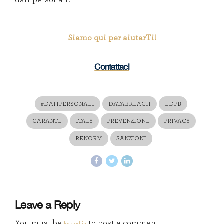
Siamo qui per aiutarTi!
Contattaci
#DATIPERSONALI
DATABREACH
EDPB
GARANTE
ITALY
PREVENZIONE
PRIVACY
RENORM
SANZIONI
Leave a Reply
You must be
to post a comment.
logged in