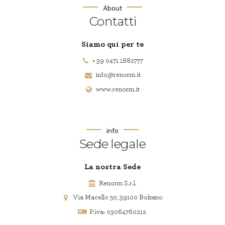
About
Contatti
Siamo qui per te
+ 39 0471 1882777
info@renorm.it
www.renorm.it
info
Sede legale
La nostra Sede
Renorm S.r.l.
Via Macello 50, 39100 Bolzano
P.iva: 03064760212