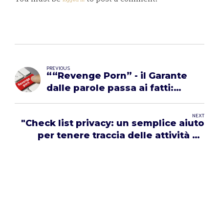
PREVIOUS
““Revenge Porn” - il Garante
dalle parole passa ai fatti:
ingiunti Facebook, Instagram e
Google ad adottare
NEXT
"Check list privacy: un semplice aiuto
immediatamente tutte le
per tenere traccia delle attività da
misure possibili per impedire la
gestire e autovalutarsi"
diffusione di materiale
segnalato e non ancora online”