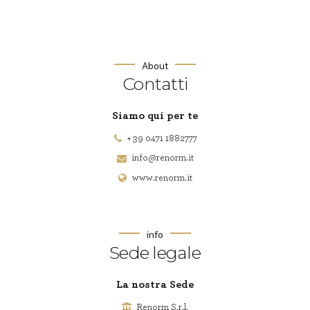
About
Contatti
Siamo qui per te
+ 39 0471 1882777
info@renorm.it
www.renorm.it
info
Sede legale
La nostra Sede
Renorm S.r.l.