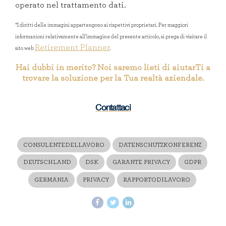
operato nel trattamento dati.
*I diritti delle immagini appartengono ai rispettivi proprietari. Per maggiori
informazioni relativamente all’immagine del presente articolo, si prega di visitare il
Retirement Planner
sito web
.
Hai dubbi in merito? Noi saremo lieti di aiutarTi a
trovare la soluzione per la Tua realtà aziendale.
Contattaci
CONSULENTEDELLAVORO
DATENSCHUTZKONFERENZ
DEUTSCHLAND
DSK
GARANTE PRIVACY
GDPR
GERMANIA
PRIVACY
RAPPORTODILAVORO