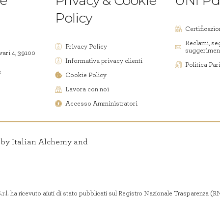
le
Privacy & Cookie
UNI Pd
Policy
Certificazio
Reclami, se
Privacy Policy
suggerimen
vari 4, 39100
Informativa privacy clienti
Politica Par
2
Cookie Policy
Lavora con noi
Accesso Amministratori
d by Italian Alchemy and
r.l. ha ricevuto aiuti di stato pubblicati sul Registro Nazionale Trasparenza