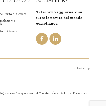
R 125:2022
Social links
Ti terremo aggiornato su
ne Parità di Genere
tutte le novità del mondo
gnalazioni e
compliance.
ti
ità di Genere
Back to top
 (RNA) sezione Trasparenza del Ministero dello Sviluppo Economico.