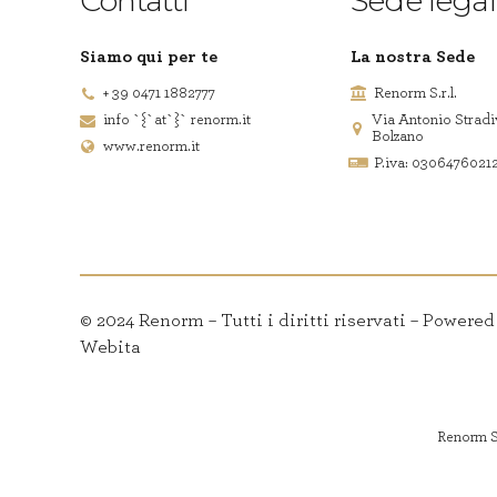
Contatti
Sede lega
Siamo qui per te
La nostra Sede
+ 39 0471 1882777
Renorm S.r.l.
info `{`at`}` renorm.it
Via Antonio Stradi
Bolzano
www.renorm.it
P.iva: 0306476021
© 2024 Renorm – Tutti i diritti riservati – Powere
Webita
Renorm S.