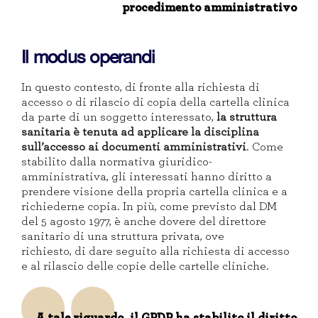
procedimento amministrativo
Il modus operandi
In questo contesto, di fronte alla richiesta di
accesso o di rilascio di copia della cartella clinica
da parte di un soggetto interessato,
la struttura
sanitaria è tenuta ad applicare la disciplina
sull’accesso ai documenti amministrativi
.
Come
stabilito dalla normativa giuridico-
amministrativa,
gli interessati hanno diritto a
prendere visione della propria cartella clinica e a
richiederne copia. In più, come previsto dal DM
del 5 agosto 1977, è anche dovere del direttore
sanitario
di una
struttur
a
privat
a
, ove
richiesto,
di
dare seguito alla richiesta di accesso
e al rilascio delle copie delle cartelle cliniche
.
A tale riguardo,
il GPDP
ha stabilito il diritto