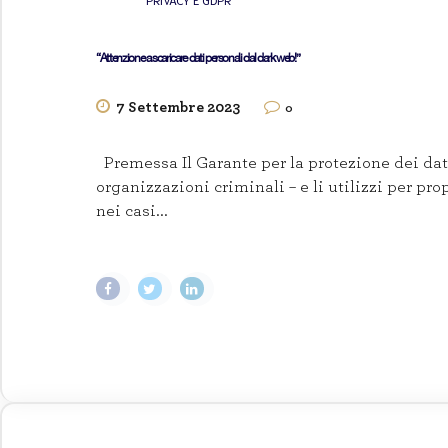
“Attenzione a scaricare dati personali dal dark web!”
7 Settembre 2023
0
Premessa Il Garante per la protezione dei dati
organizzazioni criminali – e li utilizzi per pro
nei casi...