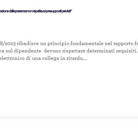
levazione delle presenze non rispettava i presupposti previsti”
68/2023 ribadisce un principio fondamentale nel rapporto fr
iva sul dipendente devono rispettare determinati requisiti.
lettronico di una collega in ritardo,...