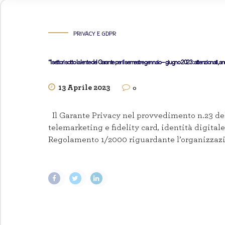
PRIVACY E GDPR
“I settori sotto la lente del Garante per il semestre gennaio – giugno 2023: attenzionati, anc
13 Aprile 2023
0
Il Garante Privacy nel provvedimento n.23 del 2
telemarketing e fidelity card, identità digita
Regolamento 1/2000 riguardante l’organizzazio