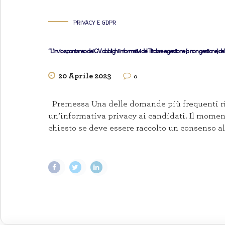
PRIVACY E GDPR
“L’invio spontaneo dei CV: obblighi informativi del Titolare e gestione (o non gestione) d
20 Aprile 2023
0
Premessa Una delle domande più frequenti riv
un’informativa privacy ai candidati. Il momen
chiesto se deve essere raccolto un consenso al