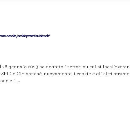
ora una volta, i cookie presenti sui siti web”
6 gennaio 2023 ha definito i settori su cui si focalizzerann
le SPID e CIE nonché, nuovamente, i cookie e gli altri strum
ne e il...