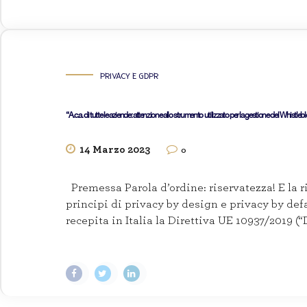
PRIVACY E GDPR
“A.c.a. di tutte le aziende: attenzione allo strumento utilizzato per la gestione del Whistleb
14 Marzo 2023
0
Premessa Parola d’ordine: riservatezza! E la r
principi di privacy by design e privacy by def
recepita in Italia la Direttiva UE 10937/2019 (“