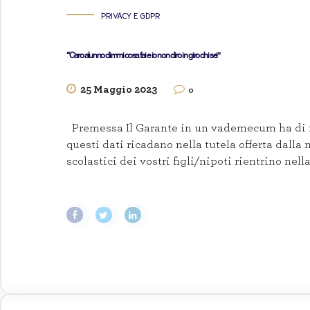
PRIVACY E GDPR
“Caro alunno dimmi cosa fai e io non dirò in giro chi sei”
25 Maggio 2023
0
Premessa Il Garante in un vademecum ha di rec
questi dati ricadano nella tutela offerta dall
scolastici dei vostri figli/nipoti rientrino nell