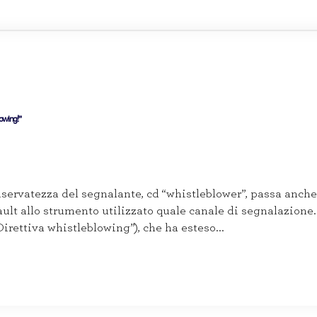
lowing!”
iservatezza del segnalante, cd “whistleblower”, passa anche 
ault allo strumento utilizzato quale canale di segnalazione
Direttiva whistleblowing”), che ha esteso...