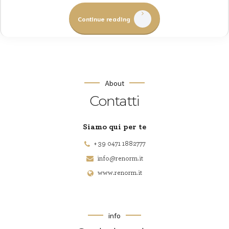
Continue reading
About
Contatti
Siamo qui per te
+ 39 0471 1882777
info@renorm.it
www.renorm.it
info