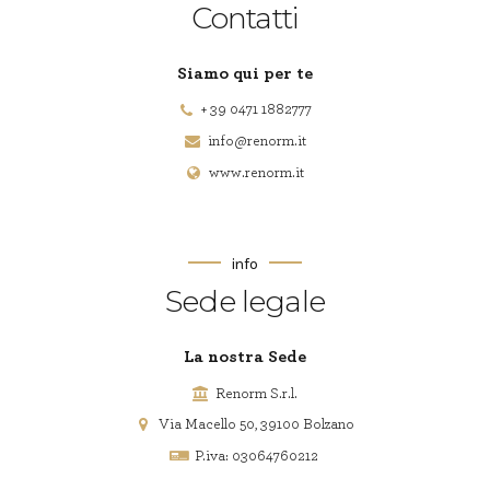
Contatti
Siamo qui per te
+ 39 0471 1882777
info@renorm.it
www.renorm.it
info
Sede legale
La nostra Sede
Renorm S.r.l.
Via Macello 50, 39100 Bolzano
P.iva: 03064760212