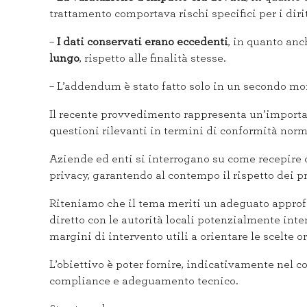
trattamento comportava rischi specifici per i dirit
–
I dati conservati erano eccedenti
, in quanto anc
lungo
, rispetto alle finalità stesse.
– L’addendum è stato fatto solo in un secondo m
Il recente provvedimento rappresenta un’important
questioni rilevanti in termini di conformità nor
Aziende ed enti si interrogano su come recepire c
privacy, garantendo al contempo il rispetto dei p
Riteniamo che il tema meriti un adeguato approf
diretto con le autorità locali potenzialmente int
margini di intervento utili a orientare le scelte 
L’obiettivo è poter fornire, indicativamente nel co
compliance e adeguamento tecnico.