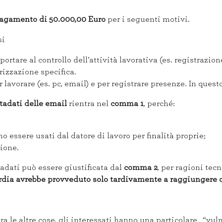
agamento di 50.000,00 Euro
per i seguenti motivi.
si
portare al controllo dell’attività lavorativa (es. registraz
rizzazione specifica.
 lavorare (es. pc, email) e per registrare presenze. In quest
tadati delle email
rientra nel
comma 1
, perché:
o essere usati dal datore di lavoro per finalità proprie;
ione.
adati può essere giustificata dal
comma 2
, per ragioni tec
rdia avrebbe provveduto solo tardivamente a raggiungere 
tra le altre cose, gli interessati hanno una particolare “vuln