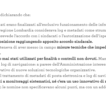
 dichiarando che:
tati erano finalizzati all’esclusivo funzionamento delle inf
 regione Lombardia considerava log e metadati come strume
 prevede l’accordo con i sindacati o l’autorizzazione dell’i
posizione raggiungendo apposito accordo sindacale.
osteneva di aver messo in campo
misure tecniche che impe
.
 mai stati utilizzati per finalità o controlli non dovuti.
Manc
 log di navigazione: a parere dell’Amministrazione interess
vativo di nuove soluzioni tecnologiche organizzative.
 trattamento di metadati di posta elettronica e log di nav
ti a monitoraggi sistematici, né c’era un uso innovativo di
: le nomine non specificavano alcuni punti, ma con un a