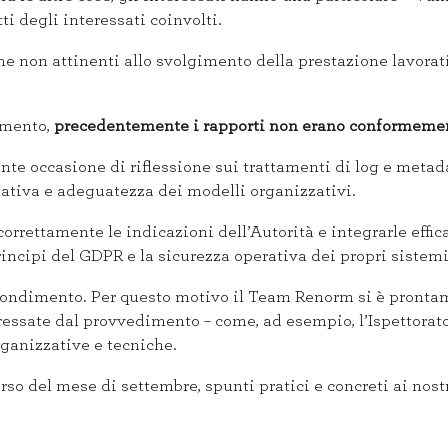
ti degli interessati coinvolti.
he non attinenti allo svolgimento della prestazione lavorat
omento,
precedentemente i rapporti non erano conformemente 
e occasione di riflessione sui trattamenti di log e metada
mativa e adeguatezza dei modelli organizzativi.
orrettamente le indicazioni dell’Autorità e integrarle effi
rincipi del GDPR e la sicurezza operativa dei propri sistemi
ondimento. Per questo motivo il Team Renorm si è prontame
eressate dal provvedimento – come, ad esempio, l’Ispettorat
organizzative e tecniche.
rso del mese di settembre, spunti pratici e concreti ai nostr