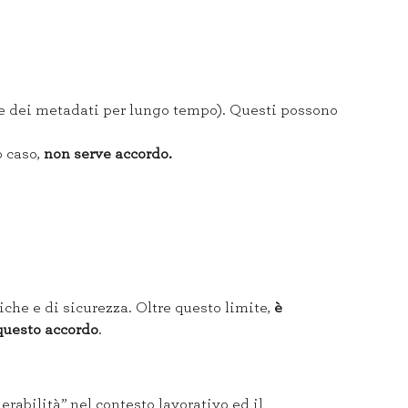
ione dei metadati per lungo tempo). Questi possono
o caso,
non serve accordo.
niche e di sicurezza. Oltre questo limite,
è
questo accordo
.
erabilità” nel contesto lavorativo ed il