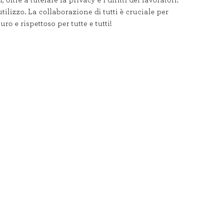
tre a tutelare la privacy e i diritti dei lavoratori.
tilizzo. La collaborazione di tutti è cruciale per
o e rispettoso per tutte e tutti!