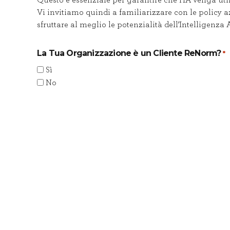
Questo è essenziale per garantire che l’IA venga utili
Vi invitiamo quindi a familiarizzare con le policy azi
sfruttare al meglio le potenzialità dell’Intelligenza
La Tua Organizzazione è un Cliente ReNorm?
*
Sì
No