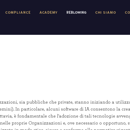
COMPLIANCE
ACADEMY
REBLOWING
CHI SIAMO
CO
azioni, sia pubbliche che private, stanno iniziando a utilizzare
, Gemini). In particolare, alcuni software di IA consentono la c
uttavia, è fondamentale che l’adozione di tali tecnologie avve
nelle proprie Organizzazioni e, ove necessario o opportuno, sta