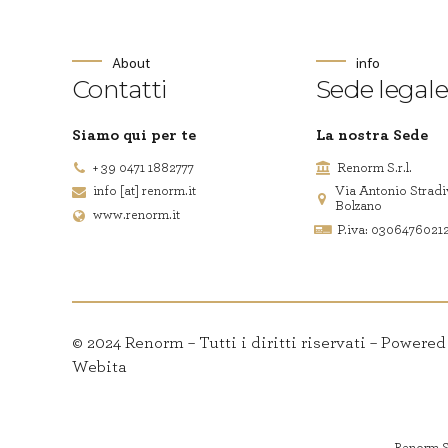
About
info
Contatti
Sede legale
Siamo qui per te
La nostra Sede
+ 39 0471 1882777
Renorm S.r.l.
info [at] renorm.it
Via Antonio Stradi
Bolzano
www.renorm.it
P.iva: 0306476021
© 2024 Renorm – Tutti i diritti riservati – Powere
Webita
Renorm S.