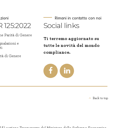
azioni
Rimani in contatto con noi
 125:2022
Social links
ne Parità di Genere
Ti terremo aggiornato su
gnalazioni e
tutte le novità del mondo
ti
compliance.
ità di Genere
Back to top
 (RNA) sezione Trasparenza del Ministero dello Sviluppo Economico.