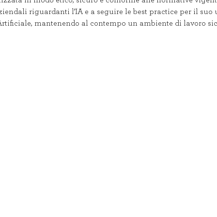
zzata in modo etico, sicuro e conforme alle normative vigenti, ol
endali riguardanti l’IA e a seguire le best practice per il suo u
 Artificiale, mantenendo al contempo un ambiente di lavoro sicur