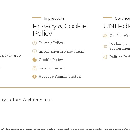
Impressum
Certific
Privacy & Cookie
UNI PdR
Policy
Certificazio
Privacy Policy
Reclami, se
suggerimen
Informativa privacy clienti
vari 4, 39100
Politica Par
Cookie Policy
2
Lavora con noi
Accesso Amministratori
d by Italian Alchemy and
r.l. ha ricevuto aiuti di stato pubblicati sul Registro Nazionale Trasparenza